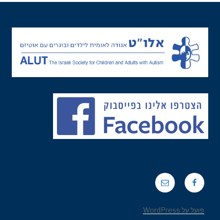
פייסבוק
אימייל
פועל על WordPress